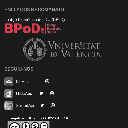
ENLLAÇOS RECOMANATS
Imatge Biomèdica del Dia (BPoD)
SEGUIU-NOS
BioAps
HistoAps
XarradAps
Continguts amb llicència CC BY-NC-ND 4.0