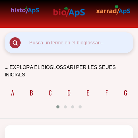
... EXPLORA EL BIOGLOSSARI PER LES SEUES
INICIALS
A
B
C
D
E
F
G