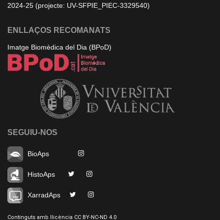
2024-25 (projecte: UV-SFPIE_PIEC-3329540)
ENLLAÇOS RECOMANATS
Imatge Biomèdica del Dia (BPoD)
SEGUIU-NOS
BioAps
HistoAps
XarradAps
Continguts amb llicència CC BY-NC-ND 4.0