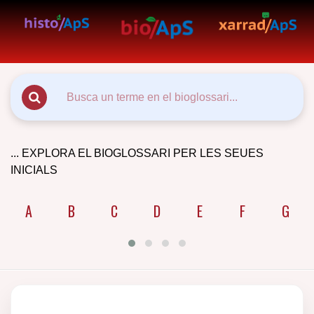
... EXPLORA EL BIOGLOSSARI PER LES SEUES
INICIALS
A
B
C
D
E
F
G