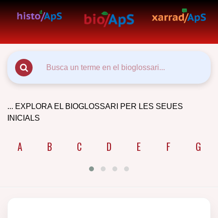
... EXPLORA EL BIOGLOSSARI PER LES SEUES
INICIALS
A
B
C
D
E
F
G