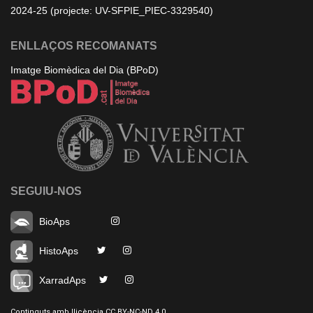
2024-25 (projecte: UV-SFPIE_PIEC-3329540)
ENLLAÇOS RECOMANATS
Imatge Biomèdica del Dia (BPoD)
SEGUIU-NOS
BioAps
HistoAps
XarradAps
Continguts amb llicència CC BY-NC-ND 4.0