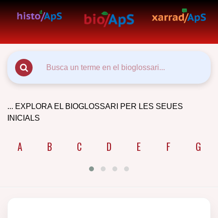
... EXPLORA EL BIOGLOSSARI PER LES SEUES
INICIALS
A
B
C
D
E
F
G