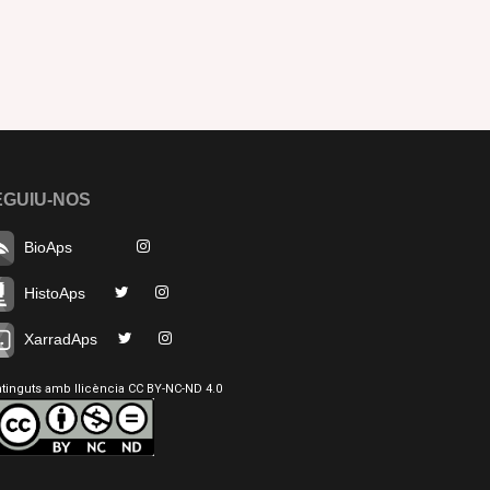
EGUIU-NOS
BioAps
HistoAps
XarradAps
tinguts amb llicència CC BY-NC-ND 4.0