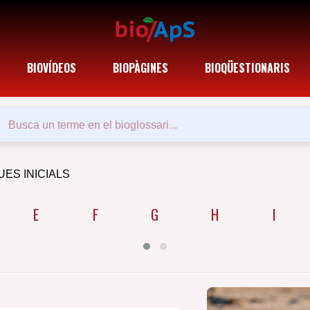
BIOVÍDEOS
BIOPÀGINES
BIOQÜESTIONARIS
UES INICIALS
E
F
G
H
I