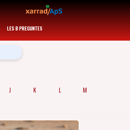
LES B PREGUNTES
J
K
L
M
N