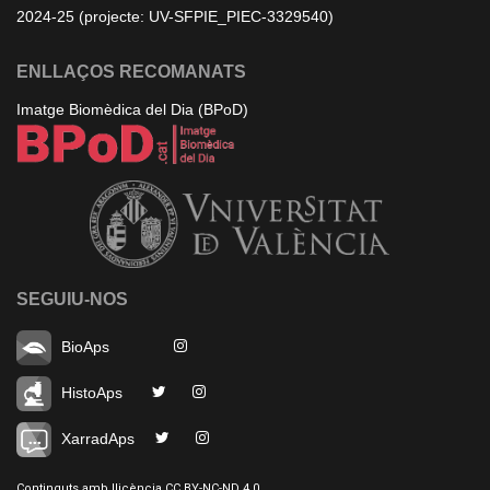
2024-25 (projecte: UV-SFPIE_PIEC-3329540)
ENLLAÇOS RECOMANATS
Imatge Biomèdica del Dia (BPoD)
SEGUIU-NOS
BioAps
HistoAps
XarradAps
Continguts amb llicència CC BY-NC-ND 4.0