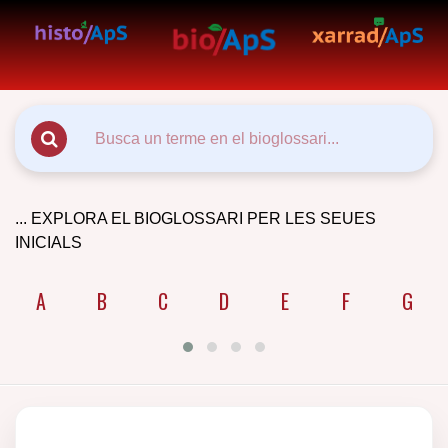
... EXPLORA EL BIOGLOSSARI PER LES SEUES
INICIALS
A
B
C
D
E
F
G