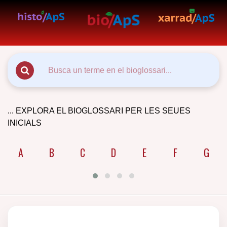
... EXPLORA EL BIOGLOSSARI PER LES SEUES
INICIALS
A
B
C
D
E
F
G