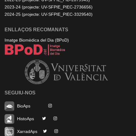
2023-24 (projecte: UV-SFPIE_PIEC-2736656)
2024-25 (projecte: UV-SFPIE_PIEC-3329540)
ENLLAÇOS RECOMANATS
Imatge Biomèdica del Dia (BPoD)
SEGUIU-NOS
BioAps
HistoAps
XarradAps