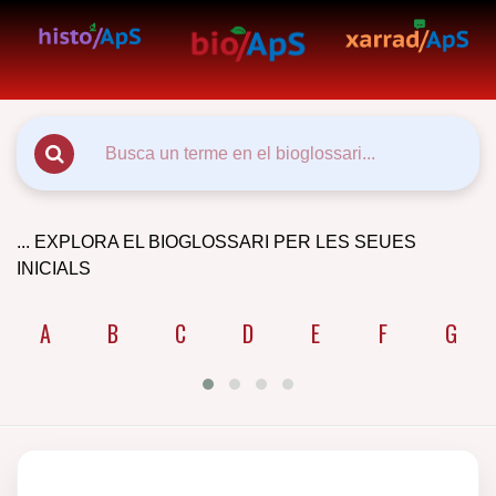
... EXPLORA EL BIOGLOSSARI PER LES SEUES
INICIALS
A
B
C
D
E
F
G