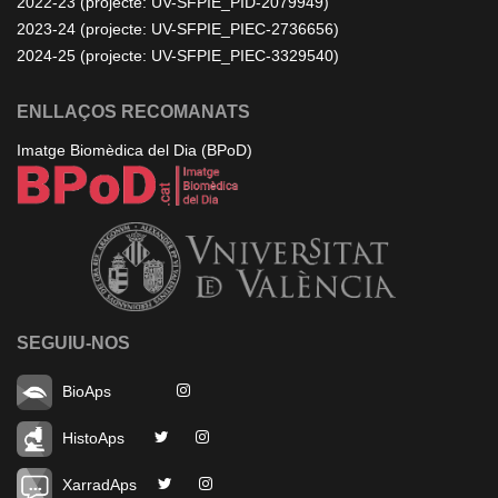
2022-23 (projecte: UV-SFPIE_PID-2079949)
2023-24 (projecte: UV-SFPIE_PIEC-2736656)
2024-25 (projecte: UV-SFPIE_PIEC-3329540)
ENLLAÇOS RECOMANATS
Imatge Biomèdica del Dia (BPoD)
SEGUIU-NOS
BioAps
HistoAps
XarradAps