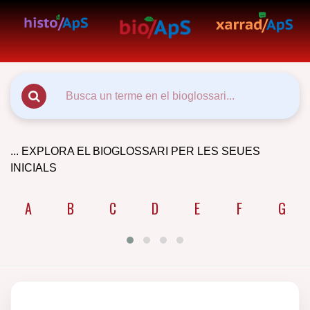
... EXPLORA EL BIOGLOSSARI PER LES SEUES
INICIALS
A
B
C
D
E
F
G