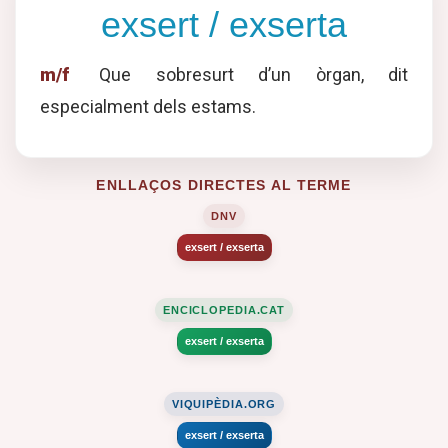
exsert / exserta
m/f
Que sobresurt d’un òrgan, dit
especialment dels estams.
ENLLAÇOS DIRECTES AL TERME
DNV
exsert / exserta
ENCICLOPEDIA.CAT
exsert / exserta
VIQUIPÈDIA.ORG
exsert / exserta