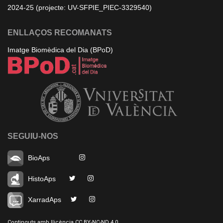
2024-25 (projecte: UV-SFPIE_PIEC-3329540)
ENLLAÇOS RECOMANATS
Imatge Biomèdica del Dia (BPoD)
SEGUIU-NOS
BioAps
HistoAps
XarradAps
Continguts amb llicència CC BY-NC-ND 4.0