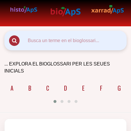
... EXPLORA EL BIOGLOSSARI PER LES SEUES
INICIALS
A
B
C
D
E
F
G