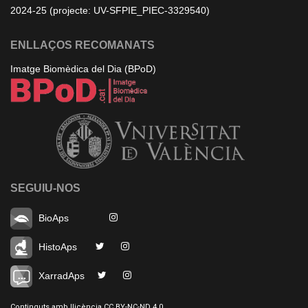
2024-25 (projecte: UV-SFPIE_PIEC-3329540)
ENLLAÇOS RECOMANATS
Imatge Biomèdica del Dia (BPoD)
SEGUIU-NOS
BioAps
HistoAps
XarradAps
Continguts amb llicència CC BY-NC-ND 4.0