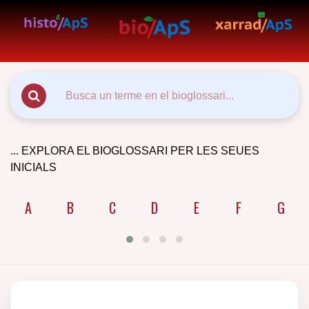
... EXPLORA EL BIOGLOSSARI PER LES SEUES
INICIALS
A
B
C
D
E
F
G