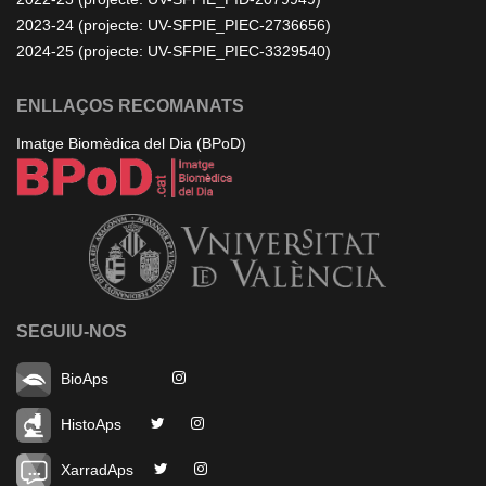
2023-24 (projecte: UV-SFPIE_PIEC-2736656)
2024-25 (projecte: UV-SFPIE_PIEC-3329540)
ENLLAÇOS RECOMANATS
Imatge Biomèdica del Dia (BPoD)
SEGUIU-NOS
BioAps
HistoAps
XarradAps