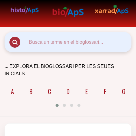
... EXPLORA EL BIOGLOSSARI PER LES SEUES
INICIALS
A
B
C
D
E
F
G