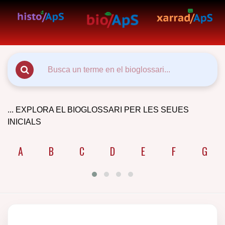
... EXPLORA EL BIOGLOSSARI PER LES SEUES
INICIALS
A
B
C
D
E
F
G