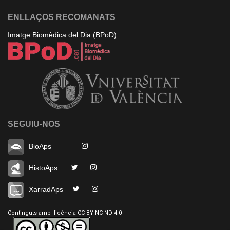
ENLLAÇOS RECOMANATS
Imatge Biomèdica del Dia (BPoD)
SEGUIU-NOS
BioAps
HistoAps
XarradAps
Continguts amb llicència CC BY-NC-ND 4.0