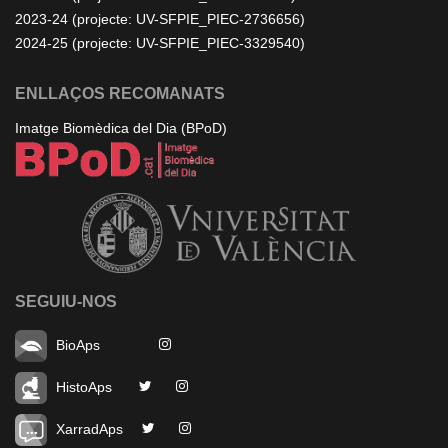
2023-24 (projecte: UV-SFPIE_PIEC-2736656)
2024-25 (projecte: UV-SFPIE_PIEC-3329540)
ENLLAÇOS RECOMANATS
Imatge Biomèdica del Dia (BPoD)
SEGUIU-NOS
BioAps
HistoAps
XarradAps