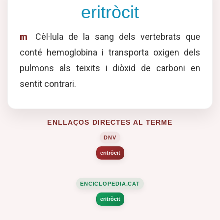
eritròcit
m
Cèl·lula de la sang dels vertebrats que
conté hemoglobina i transporta oxigen dels
pulmons als teixits i diòxid de carboni en
sentit contrari.
ENLLAÇOS DIRECTES AL TERME
DNV
eritròcit
ENCICLOPEDIA.CAT
eritròcit