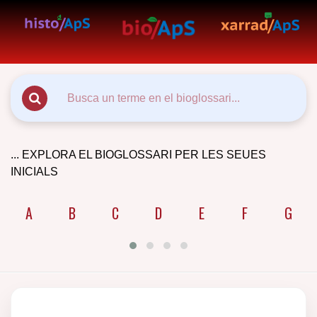
... EXPLORA EL BIOGLOSSARI PER LES SEUES
INICIALS
A
B
C
D
E
F
G