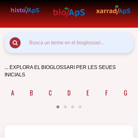
... EXPLORA EL BIOGLOSSARI PER LES SEUES
INICIALS
A
B
C
D
E
F
G