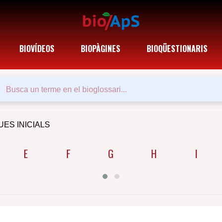
BIOVÍDEOS
BIOPÀGINES
BIOQÜESTIONARIS
UES INICIALS
E
F
G
H
I