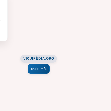
e
VIQUIPÈDIA.ORG
endolimfa