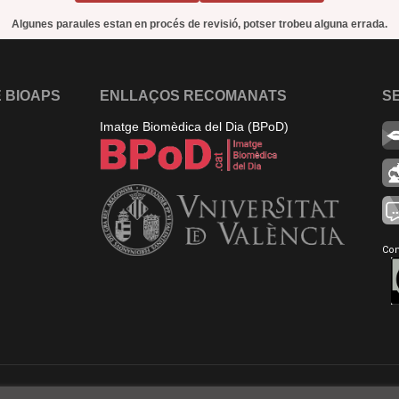
Algunes paraules estan en procés de revisió, potser trobeu alguna errada.
 BIOAPS
ENLLAÇOS RECOMANATS
S
Imatge Biomèdica del Dia (BPoD)
Con