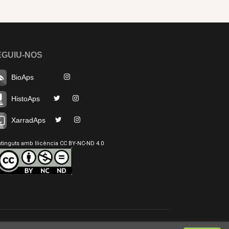
EGUIU-NOS
BioAps
HistoAps
XarradAps
tinguts amb llicència CC BY-NC-ND 4.0