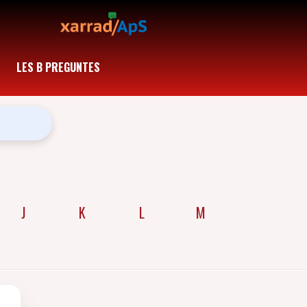
LES B PREGUNTES
J
K
L
M
N