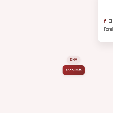
f
El
l'ore
DNV
endolimfa