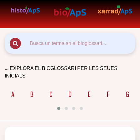
... EXPLORA EL BIOGLOSSARI PER LES SEUES
INICIALS
A
B
C
D
E
F
G