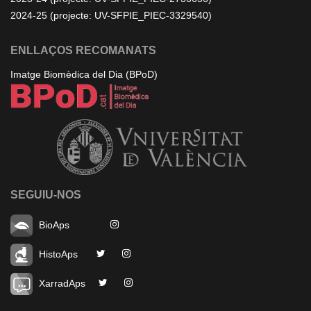
2024-25 (projecte: UV-SFPIE_PIEC-3329540)
ENLLAÇOS RECOMANATS
Imatge Biomèdica del Dia (BPoD)
SEGUIU-NOS
BioAps
HistoAps
XarradAps