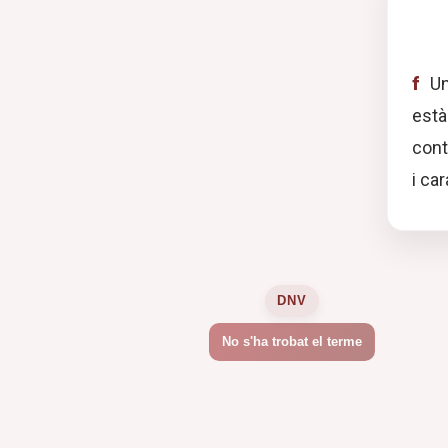
f
Un
està
cont
i car
DNV
No s'ha trobat el terme