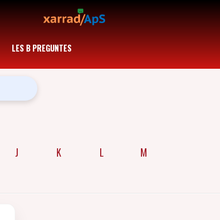
LES B PREGUNTES
J
K
L
M
N