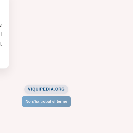
e
l
t
VIQUIPÈDIA.ORG
No s'ha trobat el terme