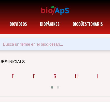
BIOVÍDEOS
BIOPÀGINES
BIOQÜESTIONARIS
UES INICIALS
E
F
G
H
I