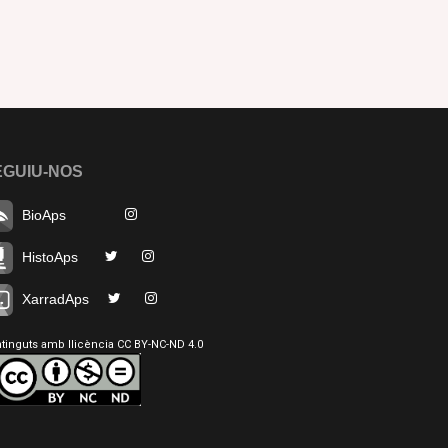
EGUIU-NOS
BioAps
HistoAps
XarradAps
tinguts amb llicència CC BY-NC-ND 4.0