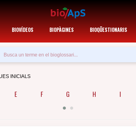
BIOVÍDEOS
BIOPÀGINES
BIOQÜESTIONARIS
UES INICIALS
E
F
G
H
I