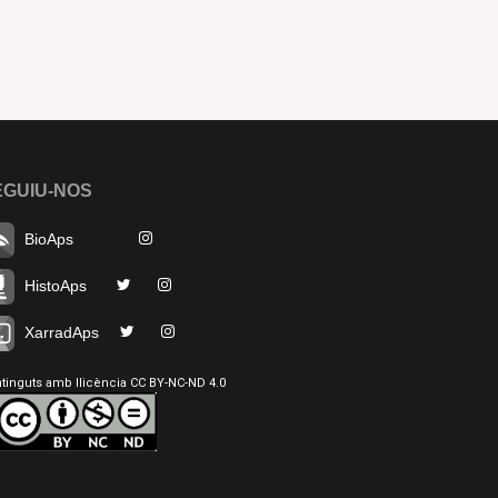
EGUIU-NOS
BioAps
HistoAps
XarradAps
tinguts amb llicència CC BY-NC-ND 4.0