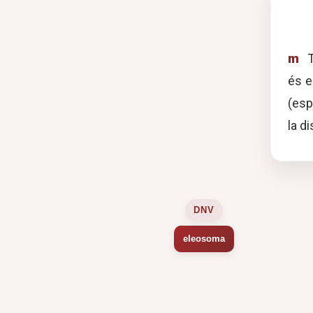
m
T
és e
(esp
la d
DNV
eleosoma