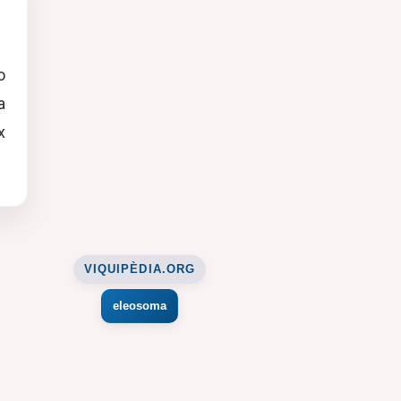
o
a
x
VIQUIPÈDIA.ORG
eleosoma