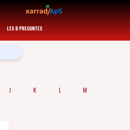
LES B PREGUNTES
J
K
L
M
N