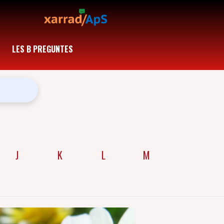
LES B PREGUNTES
J
K
L
M
N