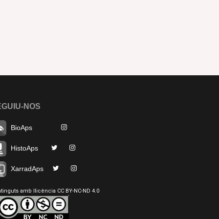
EGUIU-NOS
BioAps
HistoAps
XarradAps
tinguts amb llicència CC BY-NC-ND 4.0