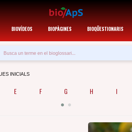
BIOVÍDEOS
BIOPÀGINES
BIOQÜESTIONARIS
UES INICIALS
E
F
G
H
I