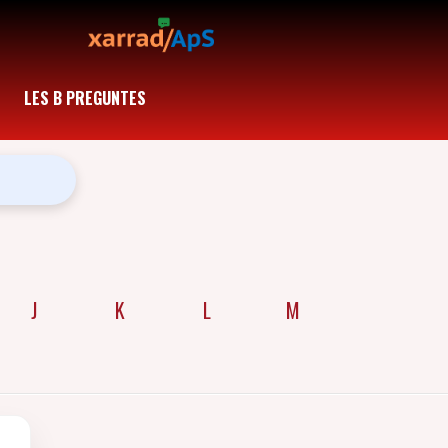
LES B PREGUNTES
J
K
L
M
N