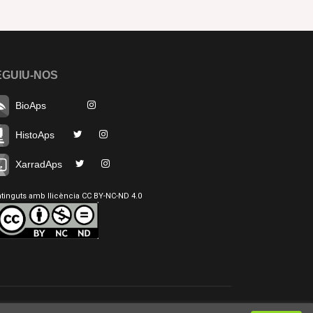
EGUIU-NOS
BioAps
HistoAps
XarradAps
tinguts amb llicència CC BY-NC-ND 4.0