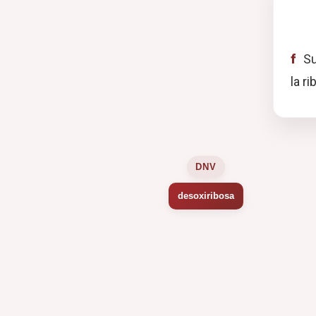
f
Su
la r
DNV
desoxiribosa