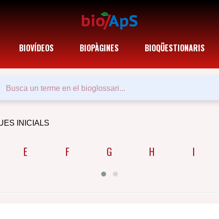
BIOVÍDEOS
BIOPÀGINES
BIOQÜESTIONARIS
UES INICIALS
E
F
G
H
I