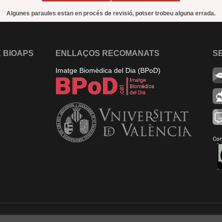
Algunes paraules estan en procés de revisió, potser trobeu alguna errada.
 BIOAPS
ENLLAÇOS RECOMANATS
S
Imatge Biomèdica del Dia (BPoD)
Con