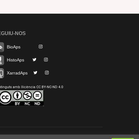
EGUIU-NOS
BioAps
HistoAps
XarradAps
tinguts amb llicència CC BY-NC-ND 4.0