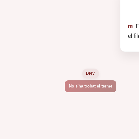
m
F
el f
DNV
No s'ha trobat el terme