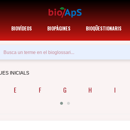
BIOVÍDEOS
BIOPÀGINES
BIOQÜESTIONARIS
UES INICIALS
E
F
G
H
I