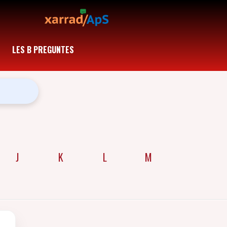
LES B PREGUNTES
J
K
L
M
N