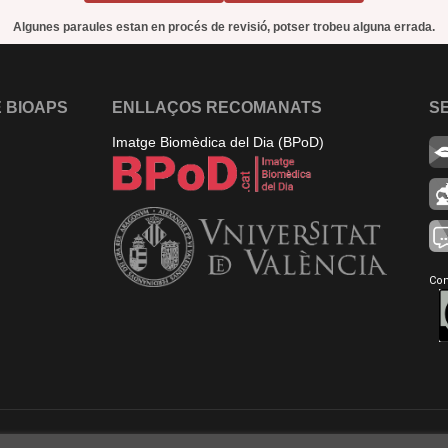
Algunes paraules estan en procés de revisió, potser trobeu alguna errada.
 BIOAPS
ENLLAÇOS RECOMANATS
S
Imatge Biomèdica del Dia (BPoD)
Con