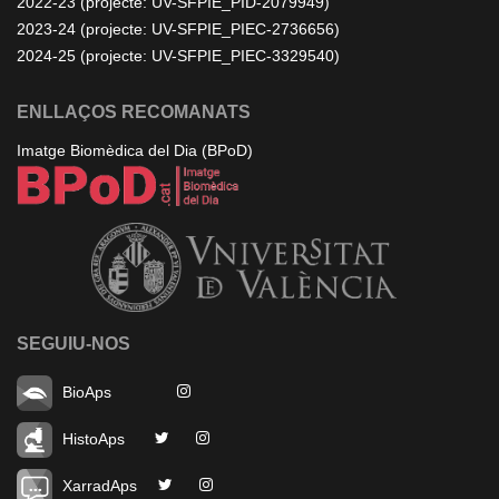
2022-23 (projecte: UV-SFPIE_PID-2079949)
2023-24 (projecte: UV-SFPIE_PIEC-2736656)
2024-25 (projecte: UV-SFPIE_PIEC-3329540)
ENLLAÇOS RECOMANATS
Imatge Biomèdica del Dia (BPoD)
SEGUIU-NOS
BioAps
HistoAps
XarradAps