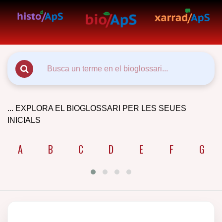
... EXPLORA EL BIOGLOSSARI PER LES SEUES
INICIALS
A
B
C
D
E
F
G