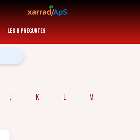
LES B PREGUNTES
J
K
L
M
N