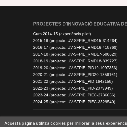
PROJECTES D'INNOVACIÓ EDUCATIVA DE
Curs 2014-15 (experiència pilot)
2015-16 (projecte: UV-SFPIE_RMD15-314264)
2016-17 (projecte: UV-SFPIE_RMD16-418769)
2017-18 (projecte: UV-SFPIE_RMD17-588629)
2018-19 (projecte: UV-SFPIE_RMD18-839727)
2019-20 (projecte: UV-SFPIE_PID19-1097356)
2020-21 (projecte: UV-SFPIE_PID20-1356161)
2021-22 (projecte: UV-SFPIE_PID-1642158)
2022-23 (projecte: UV-SFPIE_PID-2079949)
2023-24 (projecte: UV-SFPIE_PIEC-2736656)
2024-25 (projecte: UV-SFPIE_PIEC-3329540)
Aquesta pàgina utilitza cookies per millorar la seua experiènc
©
2026 bioApS. Tots els drets reservats. Disseny per
Free-Template.co