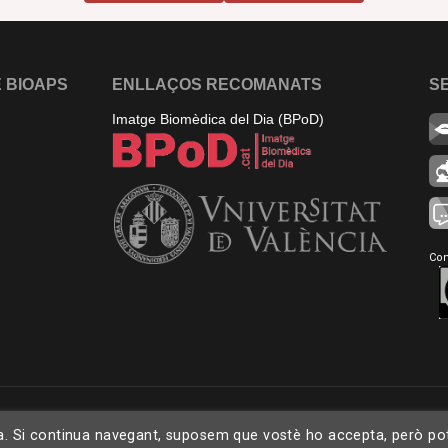
 BIOAPS
ENLLAÇOS RECOMANATS
S
Imatge Biomèdica del Dia (BPoD)
Con
ia. Si continua navegant, suposem que vostè ho accepta, però pot o