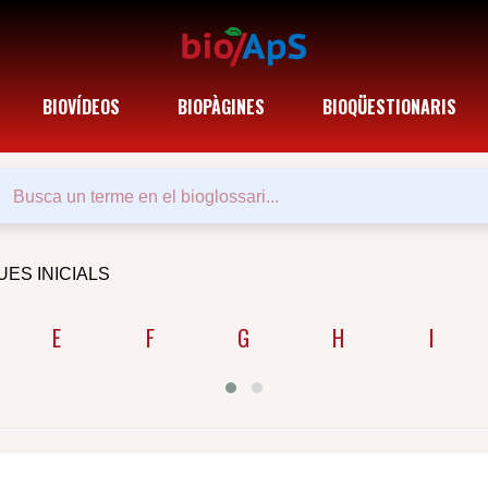
BIOVÍDEOS
BIOPÀGINES
BIOQÜESTIONARIS
UES INICIALS
E
F
G
H
I