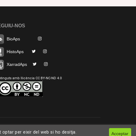
EGUIU-NOS
BioAps
HistoAps
XarradAps
tinguts amb llicència CC BY-NC-ND 4.0
ptar per eixir del web si ho desitja.
Acceptar