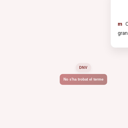
m
C
gran
DNV
No s'ha trobat el terme