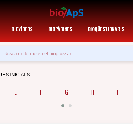
BIOVÍDEOS
BIOPÀGINES
BIOQÜESTIONARIS
UES INICIALS
E
F
G
H
I