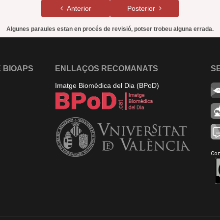
Anterior
Posterior
Algunes paraules estan en procés de revisió, potser trobeu alguna errada.
 BIOAPS
ENLLAÇOS RECOMANATS
S
Imatge Biomèdica del Dia (BPoD)
Con