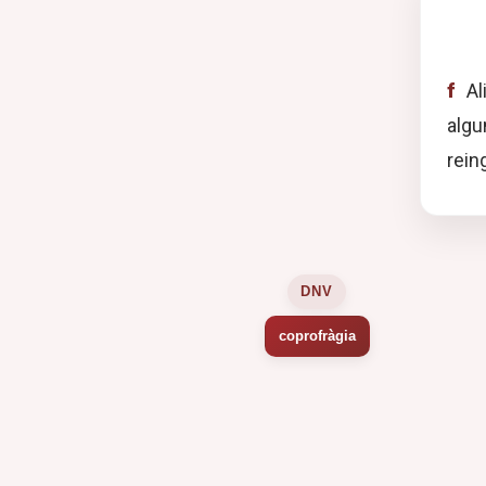
f
Al
alg
rein
DNV
coprofràgia