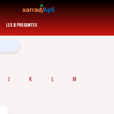
LES B PREGUNTES
J
K
L
M
N