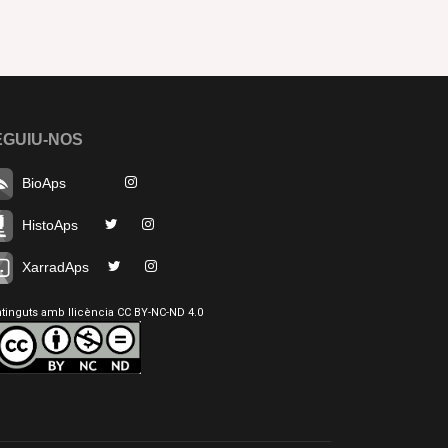
EGUIU-NOS
BioAps
HistoAps
XarradAps
tinguts amb llicència CC BY-NC-ND 4.0