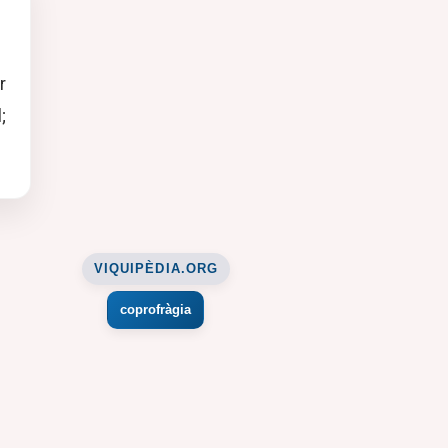
r
;
VIQUIPÈDIA.ORG
coprofràgia