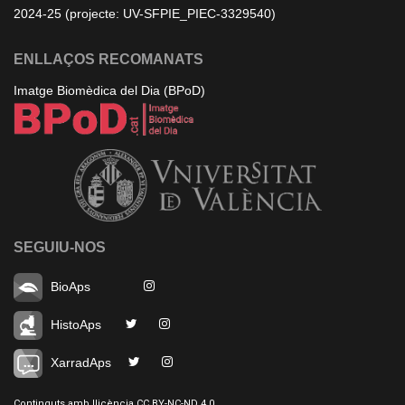
2024-25 (projecte: UV-SFPIE_PIEC-3329540)
ENLLAÇOS RECOMANATS
Imatge Biomèdica del Dia (BPoD)
SEGUIU-NOS
BioAps
HistoAps
XarradAps
Continguts amb llicència CC BY-NC-ND 4.0