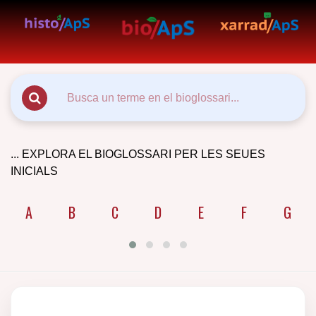
... EXPLORA EL BIOGLOSSARI PER LES SEUES
INICIALS
A
B
C
D
E
F
G