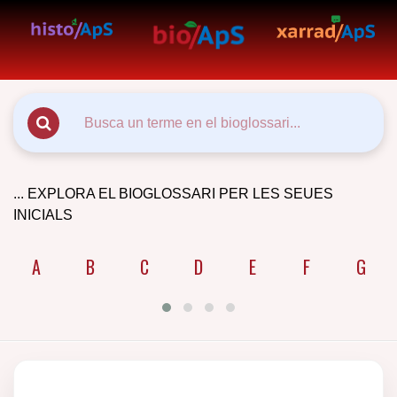
... EXPLORA EL BIOGLOSSARI PER LES SEUES
INICIALS
A
B
C
D
E
F
G