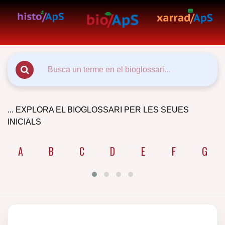
... EXPLORA EL BIOGLOSSARI PER LES SEUES
INICIALS
A
B
C
D
E
F
G