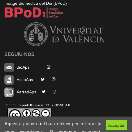
Imatge Biomèdica del Dia (BPoD)
SEGUIU-NOS
BioAps
HistoAps
XarradAps
Continguts amb llicència CC BY-NC-ND 4.0
Aquesta pàgina utilitza cookies per millorar la
Acceptar