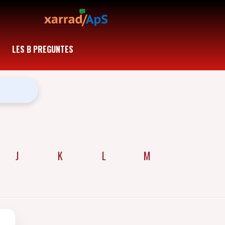
LES B PREGUNTES
J
K
L
M
N