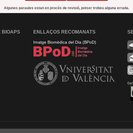
Algunes paraules estan en procés de revisió, potser trobeu alguna errada.
 BIOAPS
ENLLAÇOS RECOMANATS
S
Imatge Biomèdica del Dia (BPoD)
Con