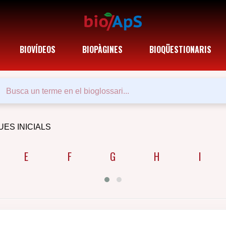
BIOVÍDEOS
BIOPÀGINES
BIOQÜESTIONARIS
UES INICIALS
E
F
G
H
I