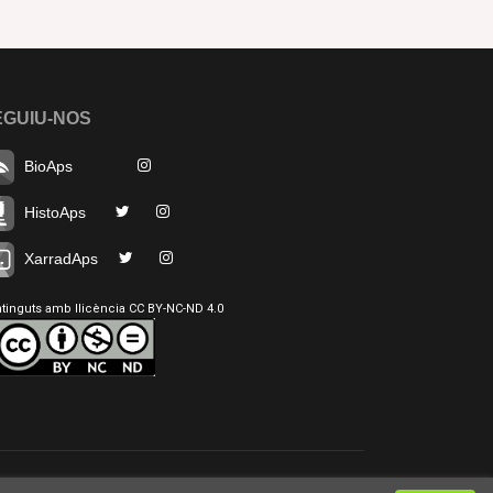
EGUIU-NOS
BioAps
HistoAps
XarradAps
tinguts amb llicència CC BY-NC-ND 4.0