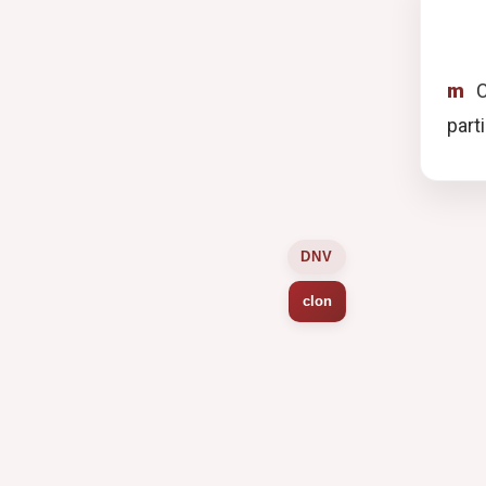
m
C
part
DNV
clon