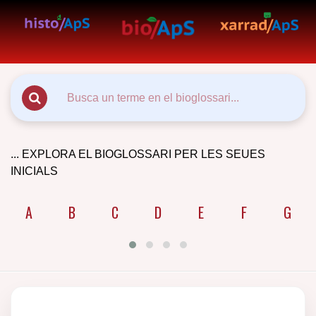
... EXPLORA EL BIOGLOSSARI PER LES SEUES
INICIALS
A
B
C
D
E
F
G