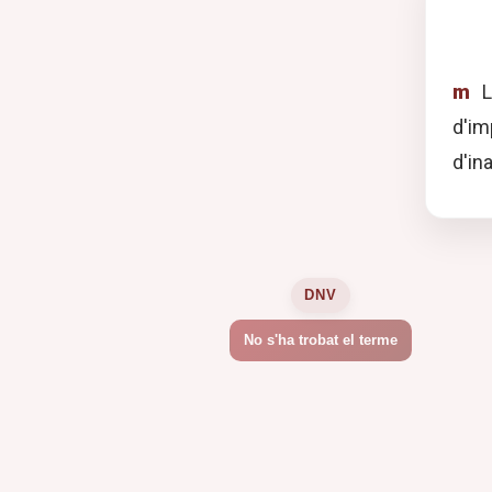
m
L
d'im
d'in
DNV
No s'ha trobat el terme