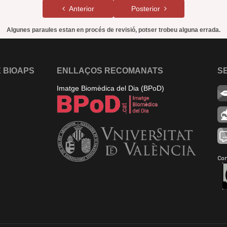
Anterior
Posterior
Algunes paraules estan en procés de revisió, potser trobeu alguna errada.
 BIOAPS
ENLLAÇOS RECOMANATS
S
Imatge Biomèdica del Dia (BPoD)
Con