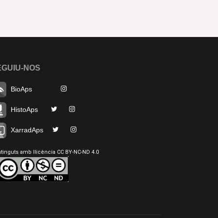
EGUIU-NOS
BioAps
HistoAps
XarradAps
tinguts amb llicència CC BY-NC-ND 4.0