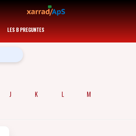
LES B PREGUNTES
J
K
L
M
N