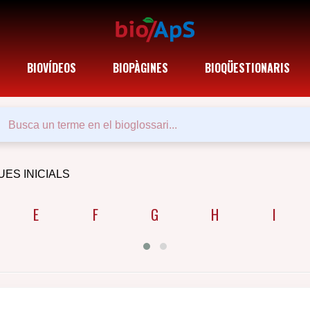
BIOVÍDEOS
BIOPÀGINES
BIOQÜESTIONARIS
UES INICIALS
E
F
G
H
I