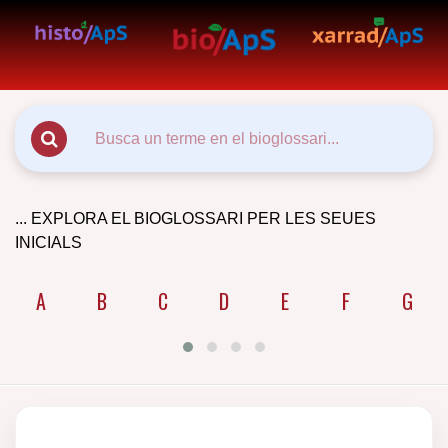
... EXPLORA EL BIOGLOSSARI PER LES SEUES
INICIALS
A
B
C
D
E
F
G