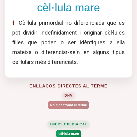
cèl·lula mare
f
Cèl·lula primordial no diferenciada que es
pot dividir indefinidament i originar cèl·lules
filles que poden o ser idèntiques a ella
mateixa o diferenciar-se'n en alguns tipus
cel·lulars més diferenciats.
ENLLAÇOS DIRECTES AL TERME
DNV
No s'ha trobat el terme
ENCICLOPEDIA.CAT
cèl·lula mare