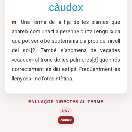
càudex
m
Una forma de la tija de les plantes que
apareix com una tija perenne curta i engruixida
que pot ser o bé subterrània o a prop del nivell
del sòl.[2] També s'anomena de vegades
«càudex» al tronc de les palmeres[3] que més
correctament es diu estípit. Freqüentment és
llenyosa i no fotosintètica.
ENLLAÇOS DIRECTES AL TERME
DNV
càudex