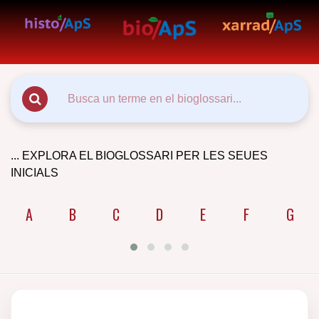
... EXPLORA EL BIOGLOSSARI PER LES SEUES
INICIALS
A
B
C
D
E
F
G