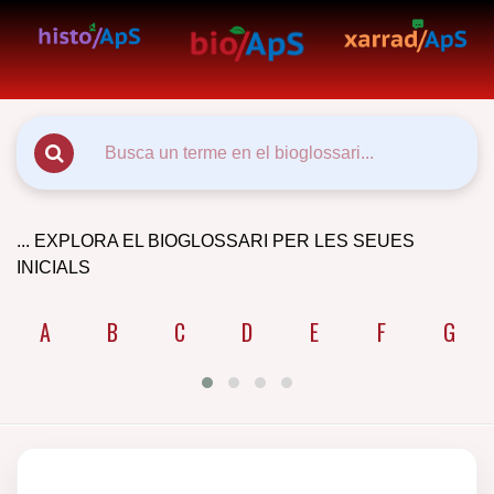
... EXPLORA EL BIOGLOSSARI PER LES SEUES
INICIALS
A
B
C
D
E
F
G