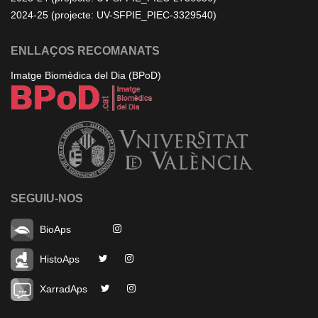
2024-25 (projecte: UV-SFPIE_PIEC-3329540)
ENLLAÇOS RECOMANATS
Imatge Biomèdica del Dia (BPoD)
SEGUIU-NOS
BioAps
HistoAps
XarradAps