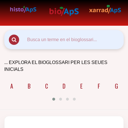
... EXPLORA EL BIOGLOSSARI PER LES SEUES
INICIALS
A
B
C
D
E
F
G