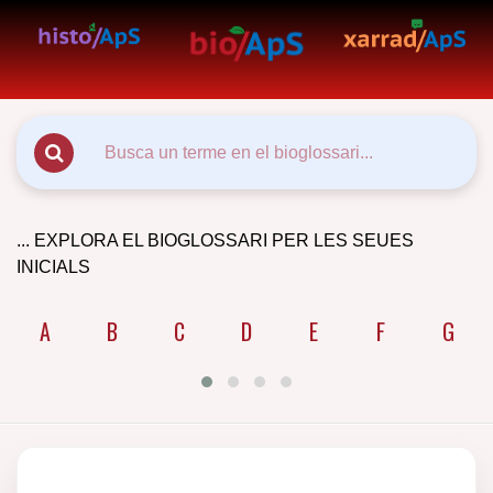
... EXPLORA EL BIOGLOSSARI PER LES SEUES
INICIALS
A
B
C
D
E
F
G