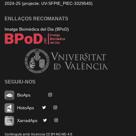
2024-25 (projecte: UV-SFPIE_PIEC-3329540)
ENLLAÇOS RECOMANATS
Imatge Biomèdica del Dia (BPoD)
SEGUIU-NOS
BioAps
HistoAps
XarradAps
Continguts amb llicència CC BY-NC-ND 4.0