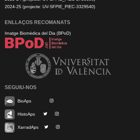
2024-25 (projecte: UV-SFPIE_PIEC-3329540)
ENLLAÇOS RECOMANATS
Imatge Biomèdica del Dia (BPoD)
SEGUIU-NOS
BioAps
HistoAps
XarradAps