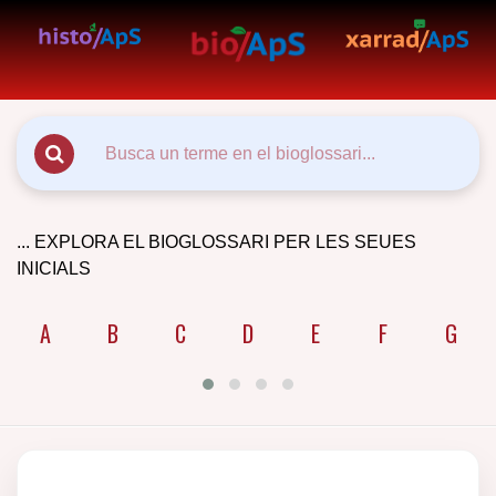
... EXPLORA EL BIOGLOSSARI PER LES SEUES
INICIALS
A
B
C
D
E
F
G