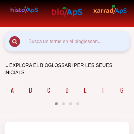
... EXPLORA EL BIOGLOSSARI PER LES SEUES
INICIALS
A
B
C
D
E
F
G