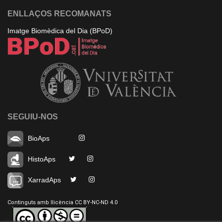
ENLLAÇOS RECOMANATS
Imatge Biomèdica del Dia (BPoD)
SEGUIU-NOS
BioAps
HistoAps
XarradAps
Continguts amb llicència CC BY-NC-ND 4.0