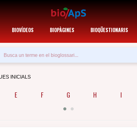
BIOVÍDEOS
BIOPÀGINES
BIOQÜESTIONARIS
UES INICIALS
E
F
G
H
I