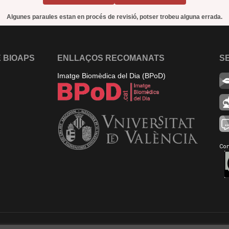
Algunes paraules estan en procés de revisió, potser trobeu alguna errada.
 BIOAPS
ENLLAÇOS RECOMANATS
S
Imatge Biomèdica del Dia (BPoD)
Con