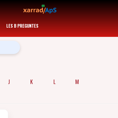
LES B PREGUNTES
J
K
L
M
N