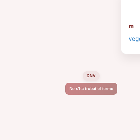
m
veg
DNV
No s'ha trobat el terme