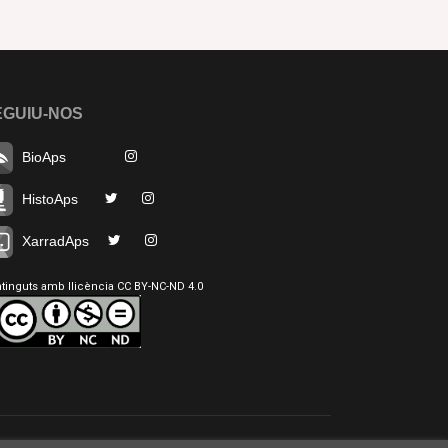
EGUIU-NOS
BioAps
HistoAps
XarradAps
tinguts amb llicència CC BY-NC-ND 4.0