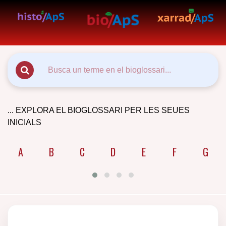
... EXPLORA EL BIOGLOSSARI PER LES SEUES
INICIALS
A
B
C
D
E
F
G