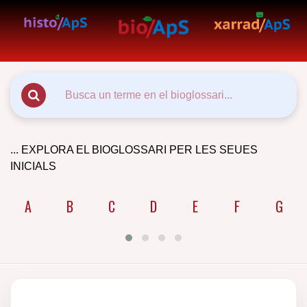
... EXPLORA EL BIOGLOSSARI PER LES SEUES
INICIALS
A
B
C
D
E
F
G