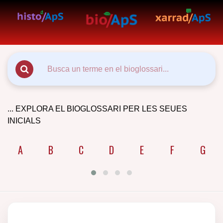
... EXPLORA EL BIOGLOSSARI PER LES SEUES
INICIALS
A
B
C
D
E
F
G