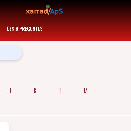
LES B PREGUNTES
J
K
L
M
N