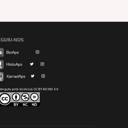
EGUIU-NOS
BioAps
HistoAps
XarradAps
tinguts amb llicència CC BY-NC-ND 4.0