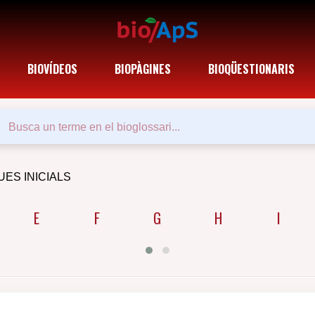
BIOVÍDEOS
BIOPÀGINES
BIOQÜESTIONARIS
UES INICIALS
E
F
G
H
I