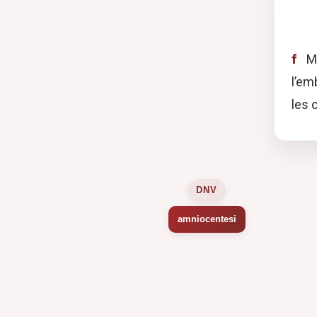
f
Mè
l’em
les 
DNV
amniocentesi