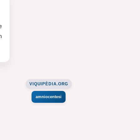
e
n
VIQUIPÈDIA.ORG
amniocentesi