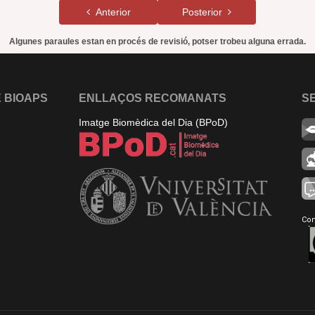
Anterior
Posterior
Algunes paraules estan en procés de revisió, potser trobeu alguna errada.
 BIOAPS
ENLLAÇOS RECOMANATS
S
Imatge Biomèdica del Dia (BPoD)
Con