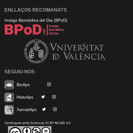
ENLLAÇOS RECOMANATS
Imatge Biomèdica del Dia (BPoD)
SEGUIU-NOS
BioAps
HistoAps
XarradAps
Continguts amb llicència CC BY-NC-ND 4.0