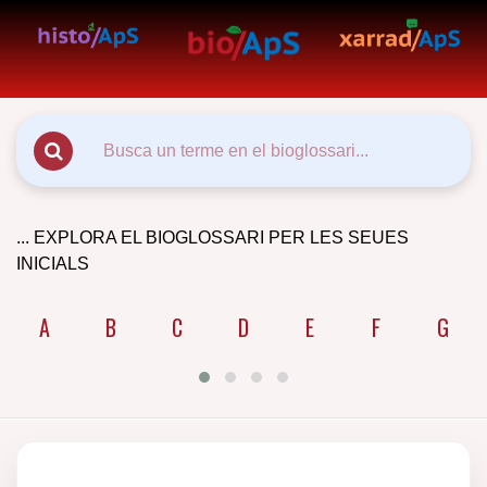
... EXPLORA EL BIOGLOSSARI PER LES SEUES
INICIALS
A
B
C
D
E
F
G