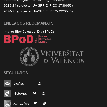
2023-24 (projecte: UV-SFPIE_PIEC-2736656)
2024-25 (projecte: UV-SFPIE_PIEC-3329540)
ENLLAÇOS RECOMANATS
Imatge Biomèdica del Dia (BPoD)
SEGUIU-NOS
BioAps
HistoAps
XarradAps