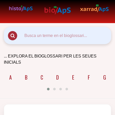
... EXPLORA EL BIOGLOSSARI PER LES SEUES
INICIALS
A
B
C
D
E
F
G