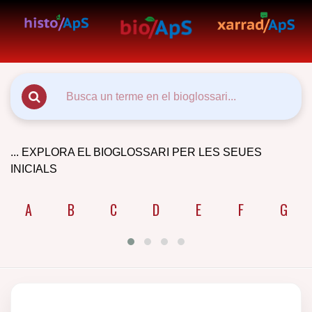
... EXPLORA EL BIOGLOSSARI PER LES SEUES
INICIALS
A
B
C
D
E
F
G