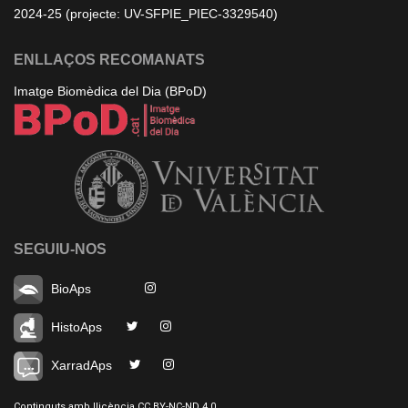
2024-25 (projecte: UV-SFPIE_PIEC-3329540)
ENLLAÇOS RECOMANATS
Imatge Biomèdica del Dia (BPoD)
SEGUIU-NOS
BioAps
HistoAps
XarradAps
Continguts amb llicència CC BY-NC-ND 4.0