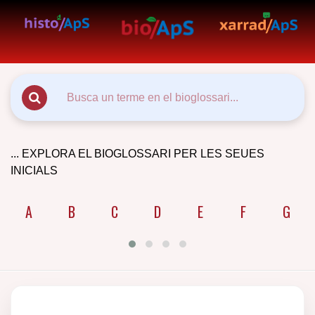
... EXPLORA EL BIOGLOSSARI PER LES SEUES
INICIALS
A
B
C
D
E
F
G