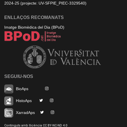
2024-25 (projecte: UV-SFPIE_PIEC-3329540)
ENLLAÇOS RECOMANATS
Imatge Biomèdica del Dia (BPoD)
SEGUIU-NOS
BioAps
HistoAps
XarradAps
Continguts amb llicència CC BY-NC-ND 4.0