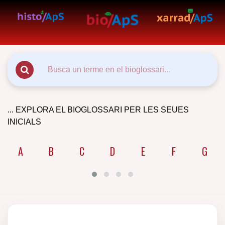
... EXPLORA EL BIOGLOSSARI PER LES SEUES
INICIALS
A
B
C
D
E
F
G