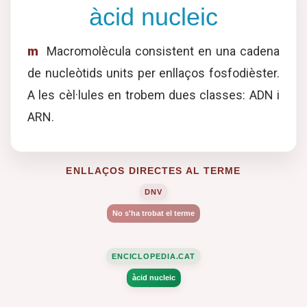
àcid nucleic
m
Macromolècula consistent en una cadena
de nucleòtids units per enllaços fosfodièster.
A les cèl·lules en trobem dues classes: ADN i
ARN.
ENLLAÇOS DIRECTES AL TERME
DNV
No s'ha trobat el terme
ENCICLOPEDIA.CAT
àcid nucleic