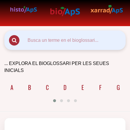
... EXPLORA EL BIOGLOSSARI PER LES SEUES
INICIALS
A
B
C
D
E
F
G